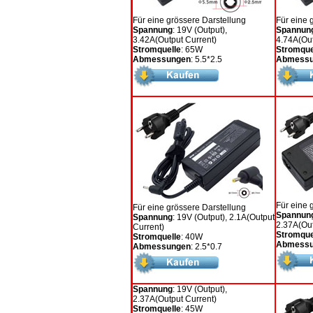
Für eine grössere Darstellung
Für eine 
Spannung
: 19V (Output),
Spannun
3.42A(Output Current)
4.74A(Out
Stromquelle
: 65W
Stromque
Abmessungen
: 5.5*2.5
Abmessu
Für eine 
Für eine grössere Darstellung
Spannun
Spannung
: 19V (Output), 2.1A(Output
2.37A(Out
Current)
Stromque
Stromquelle
: 40W
Abmessu
Abmessungen
: 2.5*0.7
Spannung
: 19V (Output),
2.37A(Output Current)
Stromquelle
: 45W