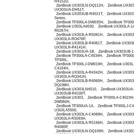
R4152D,
ZenBook UX303LN-DQ112H, ZenBook UX303
UX303UA-DH51T,
ZenBook UX303UB-R4021T, ZenBook UX303
Series,
ZenBook TP300LA-DW035H, ZenBook TP300L
ZenBook U303LA4030, ZenBook UX303LA-1A
R0267H,
ZenBook UX303LA-R5081H, ZenBook UX303
UX303LA-RO476P,
ZenBook UX303LB-R4061T, ZenBook UX303
UX303LN-R4141H,
ZenBook UX303UA-1B, ZenBook UX303UB-1
ZenBook TP300LA-C4034H, ZenBook TP300
TP300L,
ZenBook TP300LJ-DW019H, ZenBook U303L
C4164H,
ZenBook UX303LA-R4342H, ZenBook UX303
UX303LA-RO341H,
ZenBook UX303LB-R4060H, ZenBook UX303
DQ198H,
ZenBook UX303LN4510, ZenBook UX303UA-
UX303UB-R4100T,
ZenBook UX303, ZenBook TP300LA-C4023H,
DW060H,
ZenBook TP300UA-1A, ZenBook TP300LJ-C4
U303LA5500,
ZenBook UX303LA-C4089H, ZenBook UX303
UX303LA-R5093H,
ZenBook UX303LA-R5166H, ZenBook UX303
R4080P,
ZenBook UX303LN-DQ109H, ZenBook UX30