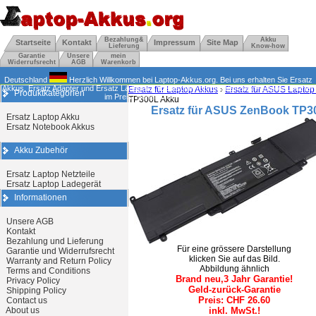
Bezahlung&
Akku
Startseite
Kontakt
Impressum
Site Map
Lieferung
Know-how
Garantie
Unsere
mein
Widerrufsrecht
AGB
Warenkorb
Deutschland
Herzlich Willkommen bei Laptop-Akkus.org. Bei uns erhalten Sie Ersatz
Akkus, Ersatz Adapter und Ersatz Ladegerät. Deutsche Top-Qualität zum Festpreis. Härter
Ersatz für Laptop Akkus
›
Ersatz für ASUS Laptop
Produktkategorien
im Preis. Höher in der Garantie.
TP300L Akku
Ersatz für ASUS ZenBook TP3
Ersatz Laptop Akku
Ersatz Notebook Akkus
Akku Zubehör
Ersatz Laptop Netzteile
Ersatz Laptop Ladegerät
Informationen
Unsere AGB
Kontakt
Bezahlung und Lieferung
Für eine grössere Darstellung
Garantie und Widerrufsrecht
klicken Sie auf das Bild.
Warranty and Return Policy
Abbildung ähnlich
Terms and Conditions
Brand neu,3 Jahr Garantie!
Privacy Policy
Geld-zurück-Garantie
Shipping Policy
Preis: CHF 26.60
Contact us
About us
inkl. MwSt.!