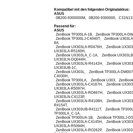
Kompatibel mit den folgenden Originalakkus:
ASUS
0B200-9300000M, 0B200-9300000, C31N13
Passend für:
ASUS
ZenBook TP300LA-1B, ZenBook TP300LA-DW
ZenBook TP300LJ-C4040T, ZenBook U303LA
8A,
ZenBook UX303LA-R0476H, ZenBook UX303
UX303LA-R5160H,
ZenBook UX303LA_C-1A, ZenBook UX303LB
UX303LN-DQ044H,
ZenBook UX303LN-R4142H, ZenBook UX303
UX303UB-1C,
ZenBook UX303L, ZenBook TP300LA-DW007
C4030H,
ZenBook TP300LA, ZenBook U303, ZenBook
ZenBook UX303LA-C4167H, ZenBook UX303
UX303LA-R5097H,
ZenBook UX303LA-RO467H, ZenBook UX303
UX303LN-C4123P,
ZenBook UX303LN-R4108H, ZenBook UX303
R4154T,
ZenBook UX303UB-R4111T, ZenBook TP300
TP300LA_C-1A,
ZenBook TP300UA-1B, ZenBook TP300LJ-DS
ZenBook UX303LA-C4145H, ZenBook UX303
UX303LA-R5094H,
ZenBook UX303LA-RO262P, ZenBook UX303L