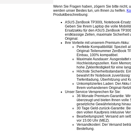
Wenn Sie Fragen haben, zögern Sie bitte nicht, u
werden unser Bestes tun, um Ihnen zu helfen.
Ko
Produktbeschreibung:
ASUS ZenBook TP300L Notebook-Ersatza
Geben Sie Ihrem Laptop die volle Mobilit
Ersatzakku für den ASUS ZenBook TP300
erstklassige Zellen, maximale Sicherheit
Original.
Ihre Vorteile mit unserem Premium-Akku:
Perfekte Kompatibilität: Speziell al
Original-Teilenummer ZenBook TP3
Einbau, 100% kompatibel.
Maximale Ausdauer: Ausgestattet 
Hochleistungszellen. Kein Memory
hohe Zyklenfestigkeit für eine la
Höchste Sicherheitsstandards: Ein
bewahrt Ihr Notebook zuverlässig
Tiefentladung, Überhitzung und K
Unkompliziertes Laden: Der Akku l
Ihrem vorhandenen Original-Netzte
Unser Service-Versprechen für Sie:
36 Monate Premium-Garantie: Wir 
überzeugt und bieten Ihnen volle S
gesetzliche Gewährleistung hinau
30 Tage Geld-zurück-Garantie: Bei 
den vollen Kaufpreis inklusive Ve
Bearbeitungszeit: Versand am sel
vor 15:00 Uhr (MEZ).
Versandkosten: Der Versand beträ
Bestellung.