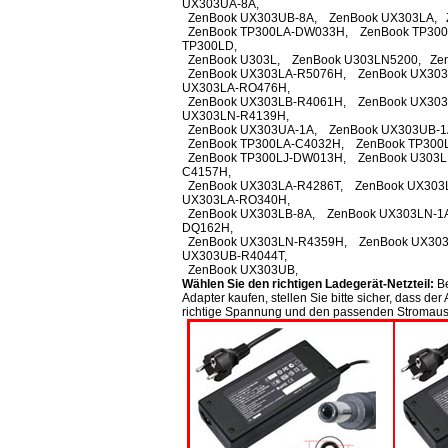
UX303UA-8A,
ZenBook UX303UB-8A, ZenBook UX303LA, Z
ZenBook TP300LA-DW033H, ZenBook TP300
TP300LD,
ZenBook U303L, ZenBook U303LN5200, Zen
ZenBook UX303LA-R5076H, ZenBook UX303
UX303LA-RO476H,
ZenBook UX303LB-R4061H, ZenBook UX303
UX303LN-R4139H,
ZenBook UX303UA-1A, ZenBook UX303UB-1A
ZenBook TP300LA-C4032H, ZenBook TP300L
ZenBook TP300LJ-DW013H, ZenBook U303L
C4157H,
ZenBook UX303LA-R4286T, ZenBook UX303
UX303LA-RO340H,
ZenBook UX303LB-8A, ZenBook UX303LN-1A
DQ162H,
ZenBook UX303LN-R4359H, ZenBook UX303
UX303UB-R4044T,
ZenBook UX303UB,
Wählen Sie den richtigen Ladegerät-Netzteil:
Be
Adapter kaufen, stellen Sie bitte sicher, dass de
richtige Spannung und den passenden Stromaus