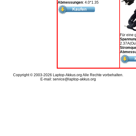
Abmessungen
: 4.0*1.35
Für eine 
Spannun
2.37A(Out
Stromque
Abmessu
Copyright © 2003-2026 Laptop-Akkus.org Alle Rechte vorbehalten.
E-mail: service@laptop-akkus.org