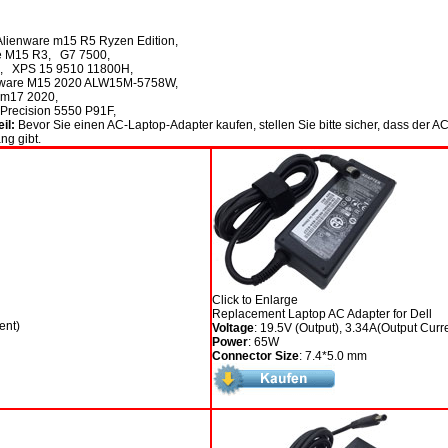
ienware m15 R5 Ryzen Edition,
e M15 R3, G7 7500,
, XPS 15 9510 11800H,
ware M15 2020 ALW15M-5758W,
 m17 2020,
recision 5550 P91F,
il:
Bevor Sie einen AC-Laptop-Adapter kaufen, stellen Sie bitte sicher, dass der AC
g gibt.
Click to Enlarge
Replacement Laptop AC Adapter for Dell
ent)
Voltage
: 19.5V (Output), 3.34A(Output Curr
Power
: 65W
Connector Size
: 7.4*5.0 mm