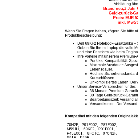
Abbildung ähn
Brand neu,3 Jahr 
Geld-zurück-Ga
Preis: EUR 5
inkl. MwSt
Wenn Sie Fragen haben, zögern Sie bitte ni
Produktbeschreibung:
Dell 69KF2 Notebook-Ersatzakku – 
Geben Sie Ihrem Laptop die volle Mo
und eine Passform wie beim Original
Ihre Vorteile mit unserem Premium-
Perfekte Kompatibilität: Spez
Maximale Ausdauer: Ausgestat
Lebensdauer.
Höchste Sicherheitsstandards
Kurzschlüssen.
Unkompliziertes Laden: Der A
Unser Service-Versprechen für Sie:
36 Monate Premium-Garantie: 
30 Tage Geld-zurück-Garantie
Bearbeitungszeit: Versand a
Versandkosten: Der Versand b
Kompatibel mit den folgenden Originalakk
70N2F, P91F002, P87F002,
M59JH, 69KF2, P91F001,
P45E001, 8FCTC, 070N2F,
P91F, P45E,