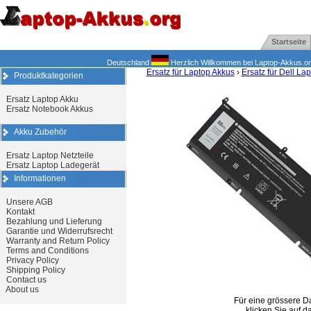
Startseite
Deutschland
Herzlich Willkommen bei Laptop-Akkus.org.
Ersatz für Laptop Akkus
›
Ersatz für Dell La
Produktkategorien
Ersatz Laptop Akku
Ersatz Notebook Akkus
Akku Zubehör
Ersatz Laptop Netzteile
Ersatz Laptop Ladegerät
Informationen
Unsere AGB
Kontakt
Bezahlung und Lieferung
Garantie und Widerrufsrecht
Warranty and Return Policy
Terms and Conditions
Privacy Policy
Shipping Policy
Contact us
About us
Für eine grössere D
klicken Sie auf da