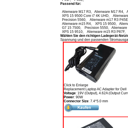
Passend für:
Alienware M17 R3, Alienware M17 R4, Al
XPS 15 9500 Core i7 4K UHD, Alienwar
Precision 5560, Alienware m17 R3 P45E
Alienware m15 R4, XPS 15 9500, Alien
G7 15 7500, Precision 5550, Alienware
XPS 15 9510, Alienware m15 R3 P87F, P
Wählen Sie den richtigen Ladegerät-Netzte
Spannung und den passenden Stromausgan
Click to Enlarge
Replacement Laptop AC Adapter for Dell
Voltage
: 19V (Output), 4.62A (Output Curr
Power
: 90W
Connector Size
: 7.4*5.0 mm