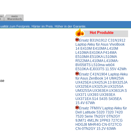
re
mein
B
Warenkorb
lität zum Festpreis. Härter im Preis. Höher in der Garantie.
Hot Produkte
Ersatz B31N1912 C31N1912
Laptop Akku für Asus VivoBook
14 E410M E410MA L410M
L410MA E410KA F414MA
E510MA E510KA L510MA
R522MA L410MA L410MA-
BV058TS L510ma-wb04
E510KA-EJ033TS 11.55V 42Wh
Ersatz C41N1904 Laptop Akku
für Asus ZenBook 14 UM425IA
sse
UX425EA UX425JA 13 BX325JA
UX325EA UX325JA UX325SA
UM325SA UX363EA UX363JA S
UX371 UX393 UX393EA
UX371EA S14 S435 S435EA
15.4V 67Wh
Ersatz 7FMXV Laptop Akku für
Dell Latitude 5320 7320 7420
7520 Serie TN2GY 0TN2GY
9JM71 4M1JN 1PP63 727CG
HDGJ8 MHR4G CN-0727CG
CN-0TN2GY 15.2V 63Wh