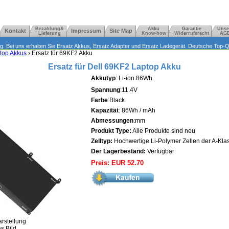
Bezahlung&
Akku
Garantie
Unse
Kontakt
Impressum
Site Map
Lieferung
Know-how
Widerrufsrecht
AG
 Bei uns erhalten Sie Ersatz Akkus, Ersatz Adapter und Ersatz Ladegerät. Deutsche Top-Qua
ptop Akkus
› Ersatz für 69KF2 Akku
Ersatz für Dell 69KF2 Laptop Akku
Akkutyp
: Li-ion 86Wh
Spannung
:11.4V
Farbe
:Black
Kapazität
: 86Wh / mAh
Abmessungen
:mm
Produkt Type:
Alle Produkte sind neu
Zelltyp:
Hochwertige Li-Polymer Zellen der A-Kla
Der Lagerbestand:
Verfügbar
Preis: EUR 52.70
arstellung
s Bild.