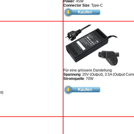
Power
: 45W
Connector Size
: Type-C
Für eine grössere Darstellung
Spannung
: 20V (Output), 3.5A (Output Curr
Stromquelle
: 70W
nt)