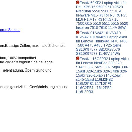
Ersatz 69KF2 Laptop Akku für
Dell XPS 15 9500 9510 9520
Precision 5550 5560 5570 A
lienware M15 R3 R4 R5 R6 R7,
M16 R1,M17 R3 R4,G7 15
7500,G15 5510 5511 5515 5520
Inspiron 7510 7610 11.4V 86Wh
ieren Sie uns
Ersatz 01AV421 01AV419
01AV420 01AV489 Laptop Akku
für Lenovo ThinkPad T470 T480
T580 A475 A485 TP25 Serie
erstklassige Zellen, maximale Sicherheit
SB10K97577 SB10K97576
SB10K97578 11.46V 24Wh
Einbau, 100% kompatibel.
Ersatz L16C2PB2 Laptop Akku
 Zyklenfestigkeit für eine lange
für Lenovo IdeaPad 330 320
S145 330-15ikb 330-15igm 330-
, Tiefentladung, Überhitzung und
15ast 320-15ikb 320-17ikb 320-
15abr 320-15iap s145-15iwl
s145-15ast L16M2PB2
L16M2PB1 L17L2PF1
ber die gesetzliche Gewährleistung hinaus.
L16C2PB1 L16L2PB2
L16L2PB3