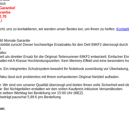
lich
Garantie!
rantie
2.70
.!
cht, uns zu kontaktieren, wir werden unser Bestes tun, um Ihnen zu helfen.
Kontakt
36 Monate Garantie
bilität zurück! Dieser hochwertige Ersatzakku für den Dell 69KF2 überzeugt durch 
.
Akku:
iell als direkter Ersatz für die Original-Teilenummer 69KF2 entwickelt. Einfacher 
tet mit A-Klasse Hochleistungszellen. Kein Memory-Effekt und eine besonders hohe
: Ein integriertes Schutzsystem bewahrt Ihr Notebook zuverlässig vor Überladung
kku lässt sich problemlos mit Ihrem vorhandenen Original-Netzteil aufladen.
Wir sind von unserer Qualität überzeugt und bieten Ihnen volle Sicherheit weit ü
: Bei Nichtgefallen erstatten wir den vollen Kaufpreis inklusive Versandkosten.
m selben Werktag bei Bestellung vor 15:00 Uhr (MEZ).
eträgt pauschal 5,99 € pro Bestellung.
us: