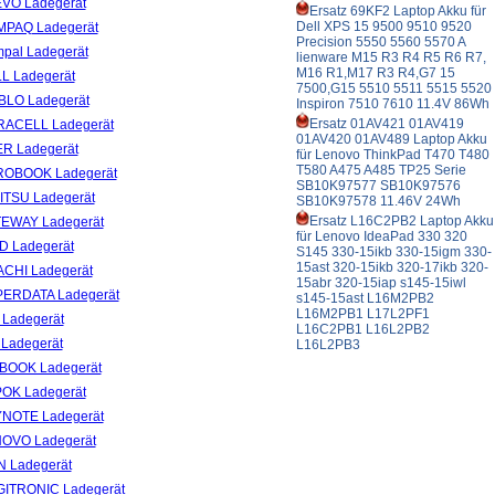
EVO Ladegerät
Ersatz 69KF2 Laptop Akku für
Dell XPS 15 9500 9510 9520
MPAQ Ladegerät
Precision 5550 5560 5570 A
mpal Ladegerät
lienware M15 R3 R4 R5 R6 R7,
M16 R1,M17 R3 R4,G7 15
LL Ladegerät
7500,G15 5510 5511 5515 5520
ABLO Ladegerät
Inspiron 7510 7610 11.4V 86Wh
Ersatz 01AV421 01AV419
RACELL Ladegerät
01AV420 01AV489 Laptop Akku
ER Ladegerät
für Lenovo ThinkPad T470 T480
T580 A475 A485 TP25 Serie
ROBOOK Ladegerät
SB10K97577 SB10K97576
JITSU Ladegerät
SB10K97578 11.46V 24Wh
Ersatz L16C2PB2 Laptop Akku
TEWAY Ladegerät
für Lenovo IdeaPad 330 320
ID Ladegerät
S145 330-15ikb 330-15igm 330-
15ast 320-15ikb 320-17ikb 320-
TACHI Ladegerät
15abr 320-15iap s145-15iwl
PERDATA Ladegerät
s145-15ast L16M2PB2
L16M2PB1 L17L2PF1
 Ladegerät
L16C2PB1 L16L2PB2
 Ladegerät
L16L2PB3
TBOOK Ladegerät
POK Ladegerät
YNOTE Ladegerät
NOVO Ladegerät
N Ladegerät
GITRONIC Ladegerät