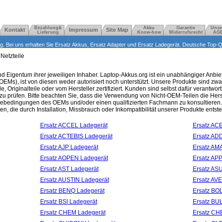
Bezahlung&
Akku
Garantie
Unse
Kontakt
Impressum
Site Map
Lieferung
Know-how
Widerrufsrecht
AG
 Bei uns erhalten Sie Ersatz Akkus, Ersatz Adapter und Ersatz Ladegerät. Deutsche Top-Qua
 Netzteile
Eigentum ihrer jeweiligen Inhaber. Laptop-Akkus.org ist ein unabhängiger Anbieter
(OEMs), ist von diesen weder autorisiert noch unterstützt. Unsere Produkte sind 
, Originalteile oder vom Hersteller zertifiziert. Kunden sind selbst dafür verantwo
t zu prüfen. Bitte beachten Sie, dass die Verwendung von Nicht-OEM-Teilen die Hers
ntiebedingungen des OEMs und/oder einen qualifizierten Fachmann zu konsultiere
en, die durch Installation, Missbrauch oder Inkompatibilität unserer Produkte entst
Ersatz ACCEL Ladegerät
Ersatz AC
Ersatz ACTEBIS Ladegerät
Ersatz A
Ersatz AJP Ladegerät
Ersatz AM
Ersatz AOPEN Ladegerät
Ersatz AP
Ersatz AST Ladegerät
Ersatz AS
Ersatz AUSTIN Ladegerät
Ersatz AV
Ersatz BENQ Ladegerät
Ersatz BO
Ersatz BSI Ladegerät
Ersatz BU
Ersatz CHEM Ladegerät
Ersatz CH