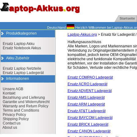
Startseite
Deutschland
Herzlich Willkommen bei Laptop-Akkus.org.
Produktkategorien
Laptop-Akkus.org
> Ersatz für Ladegerät /
Haftungsausschluss
Ersatz Laptop Akku
Alle Marken, Logos und Markennamen sind 
Ersatz Notebook Akkus
Verbindung zu Originalgeräteherstellern 
kompatibel, jedoch keine OEM-Originalteile
Akku Zubehör
elektrische und funktionale Kompatibilitä
empfehlen, vor der Installation die Gara
für Schäden, Verluste oder rechtliche Folg
Ersatz Laptop Netzteile
Ersatz Laptop Ladegerät
Ersatz COMPAQ Ladegerät
Informationen
Ersatz ACRO Ladegerät
Unsere AGB
Ersatz ADVENT Ladegerät
Kontakt
Bezahlung und Lieferung
Ersatz AMS Ladegerät
Garantie und Widerrufsrecht
Ersatz ARM Ladegerät
Warranty and Return Policy
Terms and Conditions
Ersatz AT&T Ladegerät
Privacy Policy
Ersatz BAYCOM Ladegerät
Shipping Policy
Contact us
Ersatz BRICK Ladegerät
About us
Ersatz CANON Ladegerät