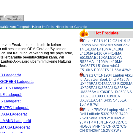
re
mein
B
Warenkorb
lität zum Festpreis. Härter im Preis. Höher in der Garantie.
Hot Produkte
Ersatz B31N1912 C31N1912
 von Ersatzteilen und steht in keiner
Laptop Akku für Asus VivoBook
zwar mit bestimmten OEM-Geräten/Systemen
14 E410M E410MA L410M
rtlich, vor Kauf und Verwendung die physische,
L410MA E410KA F414MA
tellergarantie beeinträchtigen kann. Wir
E510MA E510KA L510MA
n. Laptop-Akkus.org übernimmt keine Haftung
R522MA L410MA L410MA-
ehen.
BV058TS L510ma-wb04
E510KA-EJ033TS 11.55V 42Wh
ER Ladegerät
Ersatz C41N1904 Laptop Akku
für Asus ZenBook 14 UM425IA
DDSCREEN Ladegerät
UX425EA UX425JA 13 BX325JA
UX325EA UX325JA UX325SA
ADEUS Ladegerät
UM325SA UX363EA UX363JA S
PLE Ladegerät
UX371 UX393 UX393EA
UX371EA S14 S435 S435EA
US Ladegerät
15.4V 67Wh
ERATEC Ladegerät
Ersatz 7FMXV Laptop Akku für
Dell Latitude 5320 7320 7420
LDATA Ladegerät
7520 Serie TN2GY 0TN2GY
LLMANN Ladegerät
9JM71 4M1JN 1PP63 727CG
HDGJ8 MHR4G CN-0727CG
EM USA Ladegerät
CN-0TN2GY 15.2V 63Wh